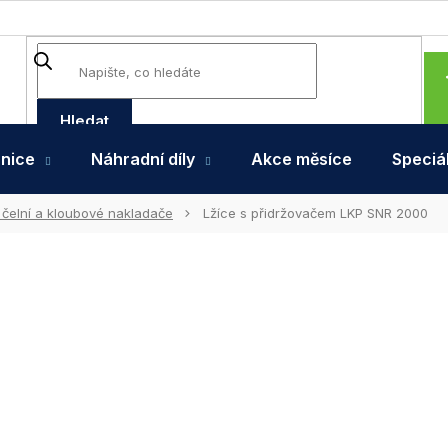
Hledat
hnice
Náhradní díly
Akce měsíce
Speciál
 čelní a kloubové nakladače
Lžíce s přidržovačem LKP SNR 2000