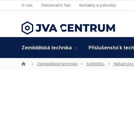
Přejít
O nás
Reklamační řád
Kontakty a pobočky
na
obsah
Zemědělská technika
Příslušenství k tec
Domů
Zemědělská technika
SONAROL
Nářadí pro