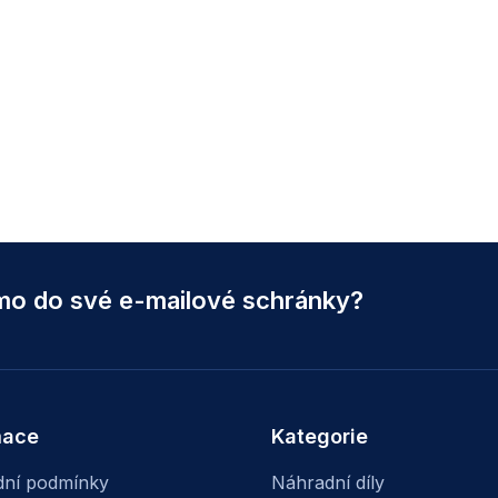
ímo do své e-mailové schránky?
mace
Kategorie
ní podmínky
Náhradní díly