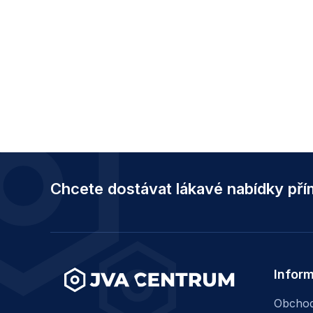
Z
á
Chcete dostávat lákavé nabídky př
p
a
t
í
Infor
Obchod