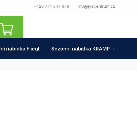
+420 774 647 378
info@jvacentrum.cz
NÁKUPNÍ
KOŠÍK
ní nabídka Fliegl
Sezónní nabídka KRAMP
Tra