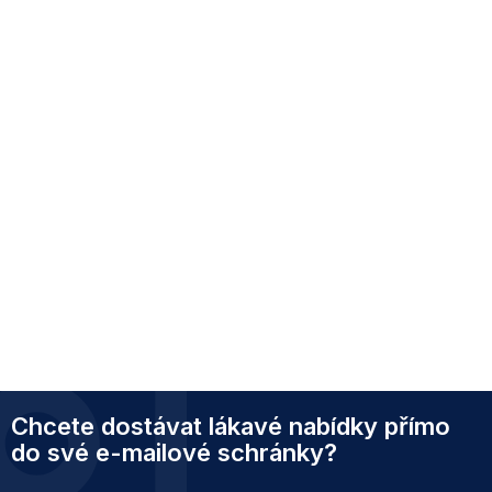
Z
Chcete dostávat lákavé nabídky přímo
á
p
do své e-mailové schránky?
a