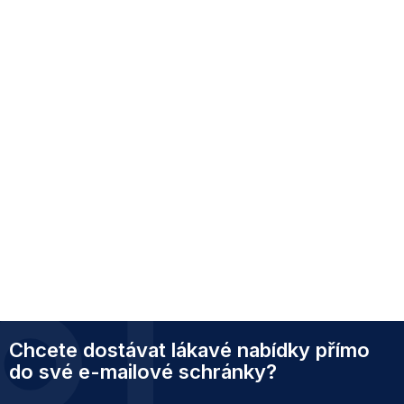
Z
Chcete dostávat lákavé nabídky přímo
á
p
do své e-mailové schránky?
a