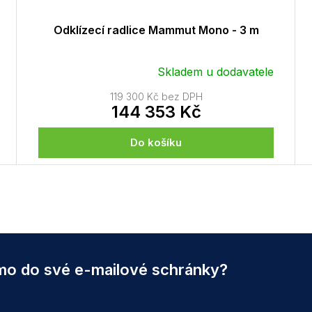
Odklízecí radlice Mammut Mono - 3 m
Skladem u dodavatele
119 300 Kč bez DPH
144 353 Kč
Do košíku
O
v
l
á
d
a
c
ímo do své e-mailové schránky?
í
p
r