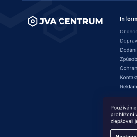
í
Infor
Obchod
Dopra
Dodání
Způsob
Ochran
Kontak
Reklam
Používáme 
prohlížení
zlepšovali 
Nastave