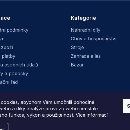
v
k
y
mace
Kategorie
v
ý
p
ní podmínky
Náhradní díly
i
va
Chov a hospodářství
s
u
 zboží
Stroje
 platby
Zahrada a les
a osobních údajů
Bazar
ty a pobočky
ační řád
cookies, abychom Vám umožnili pohodlné
S
Facebook
Instagram
 webu a díky analýze provozu webu neustále
jeho funkce, výkon a použitelnost.
Více informací
ní