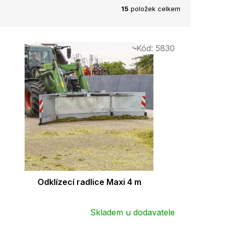
15
položek celkem
Kód:
5830
Odklízecí radlice Maxi 4 m
Skladem u dodavatele