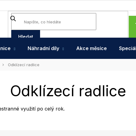
Hledat
hnice
Náhradní díly
Akce měsíce
Speciál
Odklízecí radlice
Odklízecí radlice
estranné využití po celý rok.