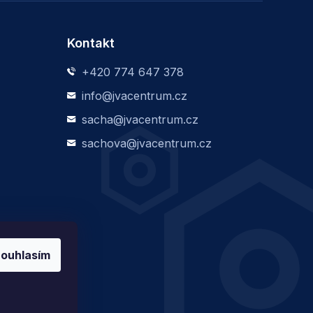
Kontakt
+420 774 647 378
info@jvacentrum.cz
sacha@jvacentrum.cz
sachova@jvacentrum.cz
ouhlasím