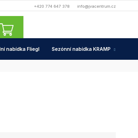
+420 774 647 378
info@jvacentrum.cz
NÁKUPNÍ
KOŠÍK
ní nabídka Fliegl
Sezónní nabídka KRAMP
Tra