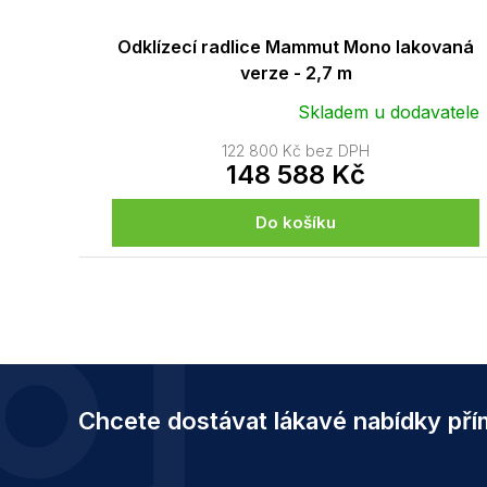
Odklízecí radlice Mammut Mono lakovaná
verze - 2,7 m
Skladem u dodavatele
122 800 Kč bez DPH
148 588 Kč
Do košíku
Z
á
Chcete dostávat lákavé nabídky př
p
a
t