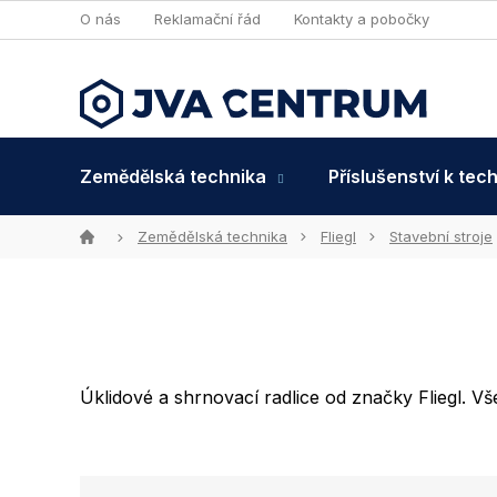
Přejít
O nás
Reklamační řád
Kontakty a pobočky
na
obsah
Zemědělská technika
Příslušenství k tec
Domů
Zemědělská technika
Fliegl
Stavební stroje
Úklidové a shrnovací radlice od značky Fliegl. Vš
Ř