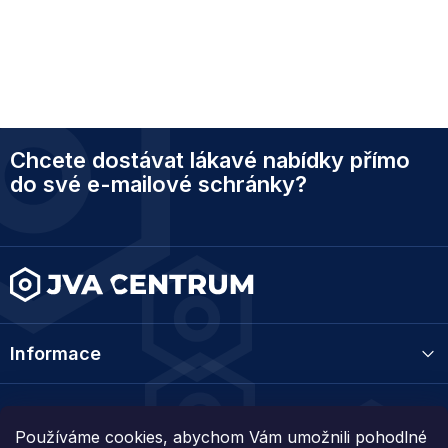
Z
Chcete dostávat lákavé nabídky přímo
á
p
do své e-mailové schránky?
a
t
í
Informace
Kategorie
Používáme cookies, abychom Vám umožnili pohodlné