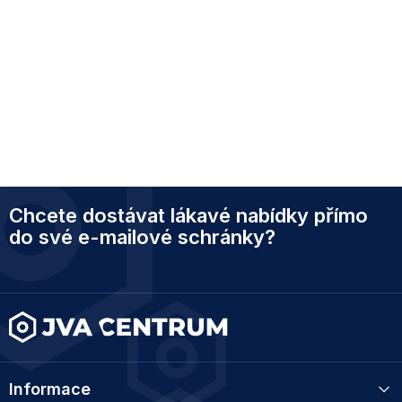
Z
Chcete dostávat lákavé nabídky přímo
á
p
do své e-mailové schránky?
a
t
í
Informace