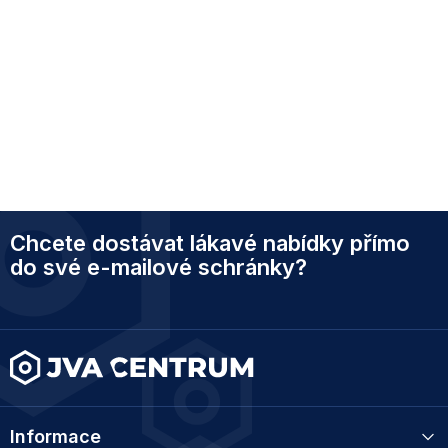
Z
Chcete dostávat lákavé nabídky přímo
á
p
do své e-mailové schránky?
a
t
í
Informace