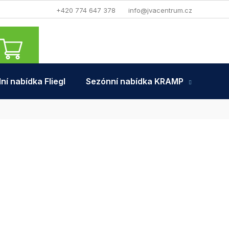
+420 774 647 378
info@jvacentrum.cz
NÁKUPNÍ
KOŠÍK
ní nabídka Fliegl
Sezónní nabídka KRAMP
Tra