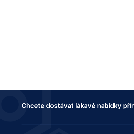
Z
á
Chcete dostávat lákavé nabídky př
p
a
t
í