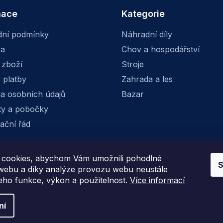
mace
Kategorie
ní podmínky
Náhradní díly
va
Chov a hospodářství
 zboží
Stroje
 platby
Zahrada a les
a osobních údajů
Bazar
ty a pobočky
ační řád
cookies, abychom Vám umožnili pohodlné
S
Facebook
Instagram
 webu a díky analýze provozu webu neustále
jeho funkce, výkon a použitelnost.
Více informací
ní