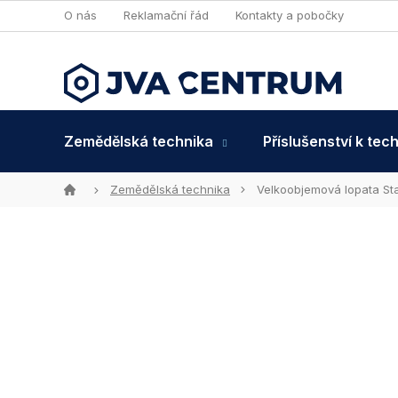
Přejít
O nás
Reklamační řád
Kontakty a pobočky
na
obsah
Zemědělská technika
Příslušenství k tec
Domů
Zemědělská technika
Velkoobjemová lopata St