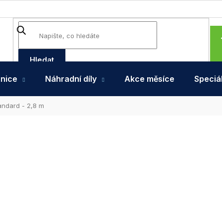
Hledat
hnice
Náhradní díly
Akce měsíce
Speciál
andard - 2,8 m