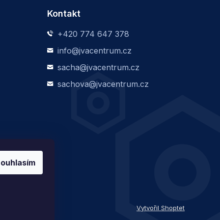
Kontakt
+420 774 647 378
info@jvacentrum.cz
sacha@jvacentrum.cz
sachova@jvacentrum.cz
ouhlasím
Vytvořil Shoptet