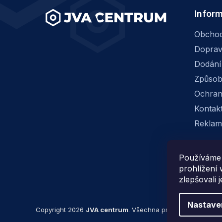
Infor
Obchod
Dopra
Dodání
Způsob
Ochran
Kontak
Reklam
Používáme 
prohlížení
zlepšovali 
Nastave
Copyright 2026
JVA centrum
. Všechna práva vyhrazena.