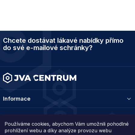
Z
Chcete dostávat lákavé nabídky přímo
á
p
do své e-mailové schránky?
a
t
í
Informace
Kategorie
Používáme cookies, abychom Vám umožnili pohodlné
prohlížení webu a díky analýze provozu webu
Kontakt