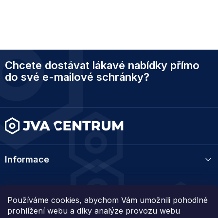
Z
Chcete dostávat lákavé nabídky přímo
á
p
do své e-mailové schránky?
a
t
í
Informace
Kategorie
Používáme cookies, abychom Vám umožnili pohodlné
prohlížení webu a díky analýze provozu webu
Kontakt