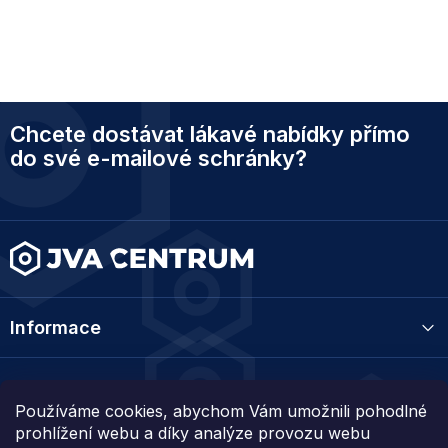
Z
Chcete dostávat lákavé nabídky přímo
á
p
do své e-mailové schránky?
a
t
í
Informace
Kategorie
Používáme cookies, abychom Vám umožnili pohodlné
prohlížení webu a díky analýze provozu webu
Kontakt