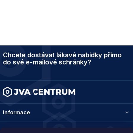
Z
Chcete dostávat lákavé nabídky přímo
á
p
do své e-mailové schránky?
a
t
í
Informace
Kategorie