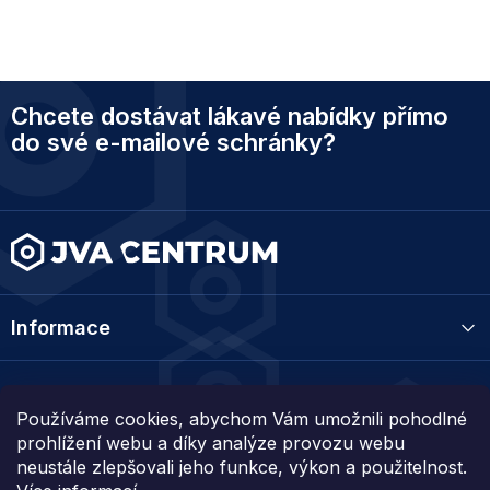
Z
Chcete dostávat lákavé nabídky přímo
á
p
do své e-mailové schránky?
a
t
í
Informace
Kategorie
Používáme cookies, abychom Vám umožnili pohodlné
prohlížení webu a díky analýze provozu webu
Kontakt
neustále zlepšovali jeho funkce, výkon a použitelnost.